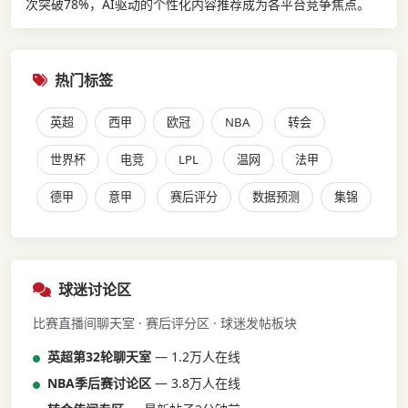
次突破78%，AI驱动的个性化内容推荐成为各平台竞争焦点。
热门标签
英超
西甲
欧冠
NBA
转会
世界杯
电竞
LPL
温网
法甲
德甲
意甲
赛后评分
数据预测
集锦
球迷讨论区
比赛直播间聊天室 · 赛后评分区 · 球迷发帖板块
英超第32轮聊天室
— 1.2万人在线
NBA季后赛讨论区
— 3.8万人在线