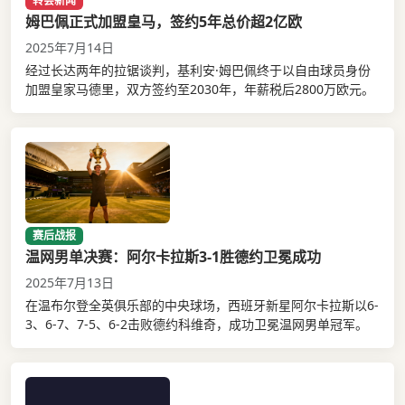
转会新闻
姆巴佩正式加盟皇马，签约5年总价超2亿欧
2025年7月14日
经过长达两年的拉锯谈判，基利安·姆巴佩终于以自由球员身份
加盟皇家马德里，双方签约至2030年，年薪税后2800万欧元。
赛后战报
温网男单决赛：阿尔卡拉斯3-1胜德约卫冕成功
2025年7月13日
在温布尔登全英俱乐部的中央球场，西班牙新星阿尔卡拉斯以6-
3、6-7、7-5、6-2击败德约科维奇，成功卫冕温网男单冠军。