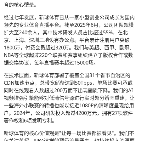
育的核心壁垒。
经过七年发展，新球体育已从一家小型创业公司成长为国内
领先的专业体育直播平台。截至2025年6月，公司团队规模
扩大至240余人，其中技术研发人员占比超过55%，在北
京、上海、深圳三地设有办公点。平台累计注册用户突破
1800万，付费会员超过320万。我们与英超、西甲、欧冠、
NBA等全球超过220个联赛和赛事组织建立了版权合作或数
据交换协议，每年直播赛事超过15000场。
在技术层面，新球体育部署了覆盖全国31个省市自治区的
CDN加速节点，总带宽储备达到50Tbps，单场比赛可承载
同时在线观看人数超过200万而不出现画质下降。我们的AI
视频增强引擎能够对低清信号源进行实时超分辨率重建，让
一些海外小联赛的转播也能以接近1080P的清晰度呈现给用
户。2024年，公司研发投入超过4200万元，拥有27项软件
著作权和6项发明专利。
新球体育的核心价值观是"让每一场比赛都被看见"。我们不
仅关注英超、NBA这样的顶级流量赛事，也持续投入资源覆