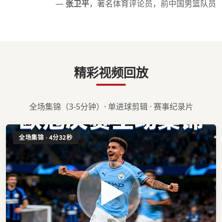
—
张卫平
，著名体育评论员，前中国男篮队员
精彩视频回放
全场集锦（3-5分钟）· 单进球剪辑 · 赛事纪录片
全场集锦 · 4分32秒