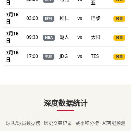
日
亚
7月16
03:00
拜仁
vs
巴黎
欧冠
预告
日
7月16
09:30
湖人
vs
太阳
NBA
预告
日
7月16
17:00
JDG
vs
TES
电竞
预告
日
深度数据统计
球队/球员数据榜 · 历史交锋记录 · 赛季积分榜 · AI智能预测