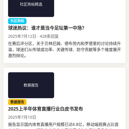
社区热帖精选
社区热帖
球迷热议：谁才是当今足坛第一中场？
2025年7月12日 · 428条回复
在赛后评分区，关于贝林厄姆、德布劳内和罗德里的讨论持续升
温，球迷们从传球成功率、关键传球、防守贡献等多个维度展开
激烈辩论。
数据报告
数据报告
2025上半年体育直播行业白皮书发布
2025年7月10日
报告显示国内体育直播用户规模已达6.8亿，移动端观赛占比首