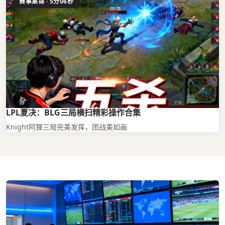
赛事集锦 · 5分06秒
LPL夏决：BLG三局横扫精彩操作合集
Knight阿狸三局完美发挥，团战美如画