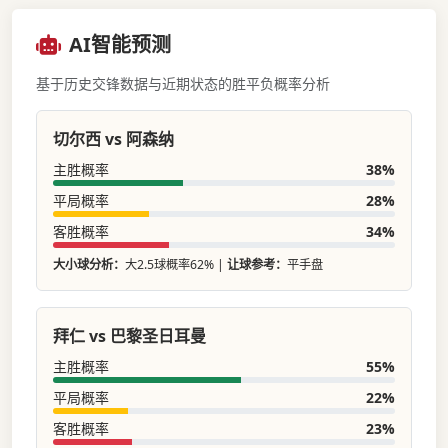
AI智能预测
基于历史交锋数据与近期状态的胜平负概率分析
切尔西 vs 阿森纳
主胜概率
38%
平局概率
28%
客胜概率
34%
大小球分析：
大2.5球概率62% |
让球参考：
平手盘
拜仁 vs 巴黎圣日耳曼
主胜概率
55%
平局概率
22%
客胜概率
23%