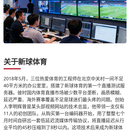
关于新球体育
2018年5月，三位热爱体育的工程师在北京中关村一间不足
40平方米的办公室里，搭建了新球体育的第一个直播测试服
务器。彼时国内体育直播市场被少数平台垄断，画质模糊、
延迟严重、海外赛事覆盖不足是球迷们最头疼的问题。创始
人李明辉曾是某头部视频网站的技术总监，他带领一支仅有
11人的初创团队，从购买第一台编码器开始，用了整整七个
月时间自研出一套低延迟流媒体传输协议，将直播延迟从行
业平均的45秒压缩到了8秒以内。这项技术后来成为新球体