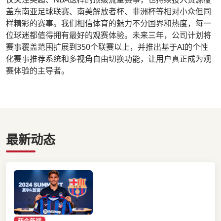
盖东南亚足球联赛、南美解放者杯、非洲杯等相对小众但同
样精彩的赛事。我们相信体育的魅力不分国界和热度，每一
位球迷都值得拥有最好的观赛体验。未来三年，公司计划将
赛事覆盖范围扩展到350个联赛以上，并推出基于AI的个性
化赛事推荐系统和多视角自由切换功能，让用户真正成为观
赛体验的主导者。
最新动态