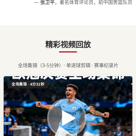
—
张卫平
，著名体育评论员，前中国男篮队员
精彩视频回放
全场集锦（3-5分钟）· 单进球剪辑 · 赛事纪录片
全场集锦 · 4分32秒