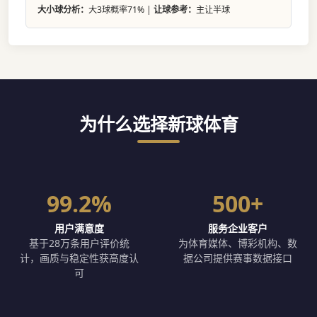
大小球分析：
大3球概率71% |
让球参考：
主让半球
为什么选择新球体育
99.2%
500+
用户满意度
服务企业客户
基于28万条用户评价统
为体育媒体、博彩机构、数
计，画质与稳定性获高度认
据公司提供赛事数据接口
可