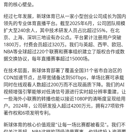
育的核心壁垒。
经过七年发展，新球体育已从一家小型创业公司成长为国内
领先的专业体育直播平台。截至2025年6月，公司团队规模
扩大至240余人，其中技术研发人员占比超过55%，在北
京、上海、深圳三地设有办公点。平台累计注册用户突破
1800万，付费会员超过320万。我们与英超、西甲、欧冠、
NBA等全球超过220个联赛和赛事组织建立了版权合作或数
据交换协议，每年直播赛事超过15000场。
在技术层面，新球体育部署了覆盖全国31个省市自治区的
CDN加速节点，总带宽储备达到50Tbps，单场比赛可承载
同时在线观看人数超过200万而不出现画质下降。我们的AI
视频增强引擎能够对低清信号源进行实时超分辨率重建，让
一些海外小联赛的转播也能以接近1080P的清晰度呈现给用
户。2024年，公司研发投入超过4200万元，拥有27项软件
著作权和6项发明专利。
新球体育的核心价值观是"让每一场比赛都被看见"。我们不
仅关注英超、NBA这样的顶级流量赛事，也持续投入资源覆