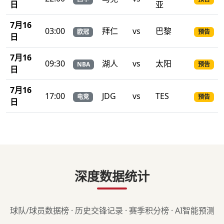
日
亚
7月16
03:00
拜仁
vs
巴黎
欧冠
预告
日
7月16
09:30
湖人
vs
太阳
NBA
预告
日
7月16
17:00
JDG
vs
TES
电竞
预告
日
深度数据统计
球队/球员数据榜 · 历史交锋记录 · 赛季积分榜 · AI智能预测