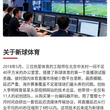
关于新球体育
2018年5月，三位热爱体育的工程师在北京中关村一间不足
40平方米的办公室里，搭建了新球体育的第一个直播测试服
务器。彼时国内体育直播市场被少数平台垄断，画质模糊、
延迟严重、海外赛事覆盖不足是球迷们最头疼的问题。创始
人李明辉曾是某头部视频网站的技术总监，他带领一支仅有
11人的初创团队，从购买第一台编码器开始，用了整整七个
月时间自研出一套低延迟流媒体传输协议，将直播延迟从行
业平均的45秒压缩到了8秒以内。这项技术后来成为新球体