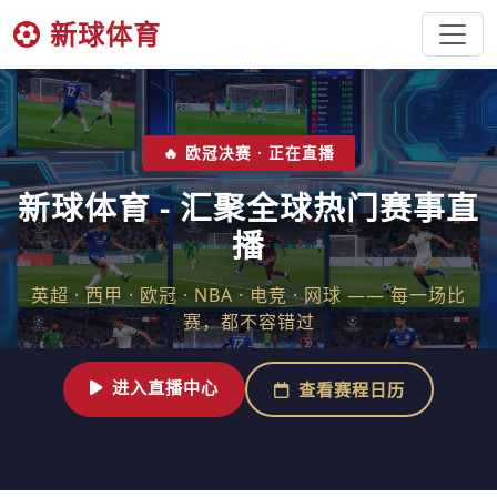
新球体育
🔥 欧冠决赛 · 正在直播
新球体育 - 汇聚全球热门赛事直
播
英超 · 西甲 · 欧冠 · NBA · 电竞 · 网球 —— 每一场比
赛，都不容错过
进入直播中心
查看赛程日历