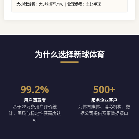
大小球分析：
大3球概率71% |
让球参考：
主让半球
为什么选择新球体育
99.2%
500+
用户满意度
服务企业客户
基于28万条用户评价统
为体育媒体、博彩机构、数
计，画质与稳定性获高度认
据公司提供赛事数据接口
可