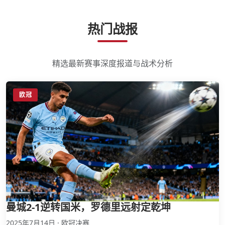
热门战报
精选最新赛事深度报道与战术分析
欧冠
曼城2-1逆转国米，罗德里远射定乾坤
2025年7月14日 · 欧冠决赛