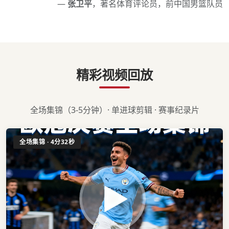
—
张卫平
，著名体育评论员，前中国男篮队员
精彩视频回放
全场集锦（3-5分钟）· 单进球剪辑 · 赛事纪录片
全场集锦 · 4分32秒