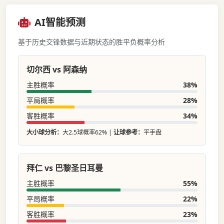
AI智能预测
基于历史交锋数据与近期状态的胜平负概率分析
切尔西 vs 阿森纳
主胜概率
38%
平局概率
28%
客胜概率
34%
大小球分析：
大2.5球概率62% |
让球参考：
平手盘
拜仁 vs 巴黎圣日耳曼
主胜概率
55%
平局概率
22%
客胜概率
23%