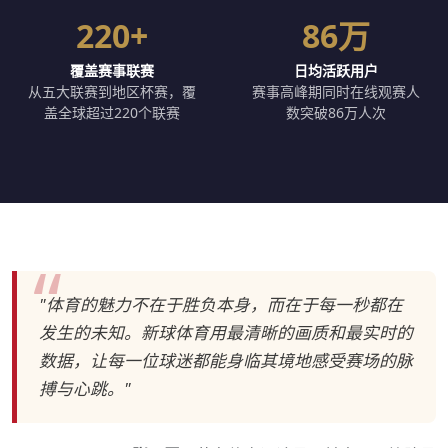
220+
86万
覆盖赛事联赛
日均活跃用户
从五大联赛到地区杯赛，覆
赛事高峰期同时在线观赛人
盖全球超过220个联赛
数突破86万人次
"体育的魅力不在于胜负本身，而在于每一秒都在
发生的未知。新球体育用最清晰的画质和最实时的
数据，让每一位球迷都能身临其境地感受赛场的脉
搏与心跳。"