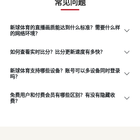
常见问题
新球体育的直播画质能达到什么标准？需要什么样
的网络环境？
如何查看实时比分？比分更新速度有多快？
新球体育支持哪些设备？账号可以多设备同时登录
吗？
免费用户和付费会员有哪些区别？有没有隐藏收
费？