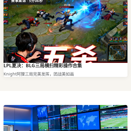
赛事集锦 · 5分06秒
LPL夏决：BLG三局横扫精彩操作合集
Knight阿狸三局完美发挥，团战美如画