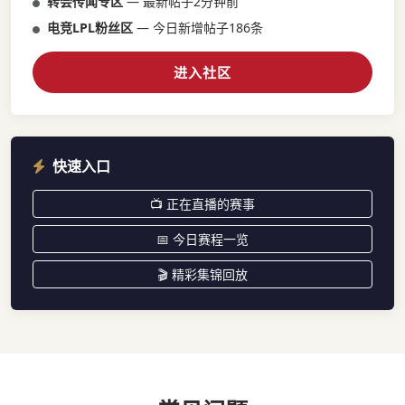
转会传闻专区
— 最新帖子2分钟前
电竞LPL粉丝区
— 今日新增帖子186条
进入社区
快速入口
📺 正在直播的赛事
📅 今日赛程一览
🎬 精彩集锦回放